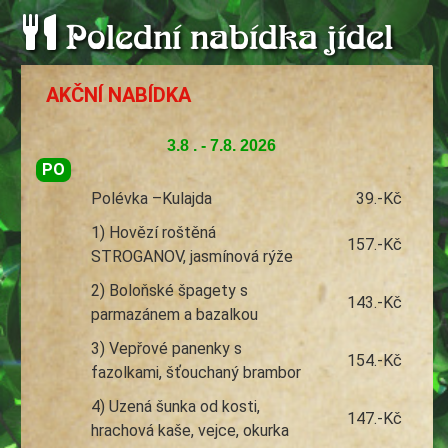
Polední nabídka jídel
AKČNÍ NABÍDKA
3.8 . - 7.8. 2026
PO
Polévka –Kulajda
39.-Kč
1) Hovězí roštěná
157.-Kč
STROGANOV, jasmínová rýže
2) Boloňské špagety s
143.-Kč
parmazánem a bazalkou
3) Vepřové panenky s
154.-Kč
fazolkami, šťouchaný brambor
4) Uzená šunka od kosti,
147.-Kč
hrachová kaše, vejce, okurka