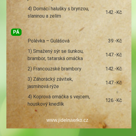
4) Domácí halušky s brynzou,
142.-Kč
slaninou a zelím
PÁ
Polévka – Gulášová
39.-Kč
1) Smažený sýr se šunkou,
147.-Kč
brambor, tatarská omáčka
2) Francouzské brambory
142.-Kč
3) Záhorácký závitek,
147.-Kč
jasmínová rýže
4) Koprová omáčka s vejcem,
126.-Kč
houskový knedlík
www.jidelnaerko.cz