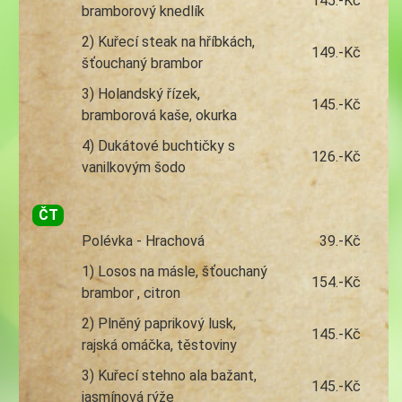
145.-Kč
bramborový knedlík
2) Kuřecí steak na hříbkách,
149.-Kč
šťouchaný brambor
3) Holandský řízek,
145.-Kč
bramborová kaše, okurka
4) Dukátové buchtičky s
126.-Kč
vanilkovým šodo
ČT
Polévka - Hrachová
39.-Kč
1) Losos na másle, šťouchaný
154.-Kč
brambor , citron
2) Plněný paprikový lusk,
145.-Kč
rajská omáčka, těstoviny
3) Kuřecí stehno ala bažant,
145.-Kč
jasmínová rýže