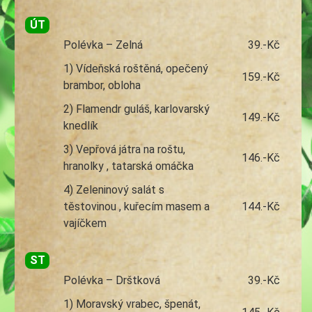
ÚT
Polévka – Zelná
39.-Kč
1) Vídeňská roštěná, opečený
159.-Kč
brambor, obloha
2) Flamendr guláš, karlovarský
149.-Kč
knedlík
3) Vepřová játra na roštu,
146.-Kč
hranolky , tatarská omáčka
4) Zeleninový salát s
těstovinou , kuřecím masem a
144.-Kč
vajíčkem
ST
Polévka – Drštková
39.-Kč
1) Moravský vrabec, špenát,